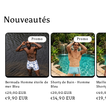
Nouveautés
Promo
Promo
Bermuda Homme étoile de
Shorty de Bain - Homme
Maillo
mer Bleu
Bleu
Short
Prix
Prix
Prix
Prix
Prix
€29,90 EUR
€39,90 EUR
€49,
habituel
€9,90 EUR
promotionnel
habituel
€14,90 EUR
promotionnel
habi
€19